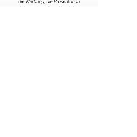
die Werbung, die Präsentation
und den Verkauf Ihres Brautkleides.
So haben Sie keine Arbeit
mit Anproben oder Terminen
und dürfen sich entspannt zurücklehnen,
während Ihr Kleid
vielleicht schon bald eine neue Braut
glücklich macht.
Was bedeutet
"in Kommission nehmen"?