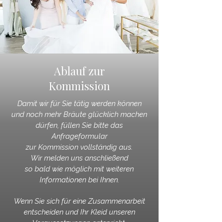
Ablauf zur
Kommission
Damit wir für Sie tätig werden können
und noch mehr Bräute glücklich machen
dürfen,
füllen Sie bitte das
Anfrageformular
zur Kommission vollständig aus.
Wir melden uns anschließend
so bald wie möglich mit weiteren
Informationen bei Ihnen.
Wenn Sie sich für eine Zusammenarbeit
entscheiden und Ihr Kleid
unseren