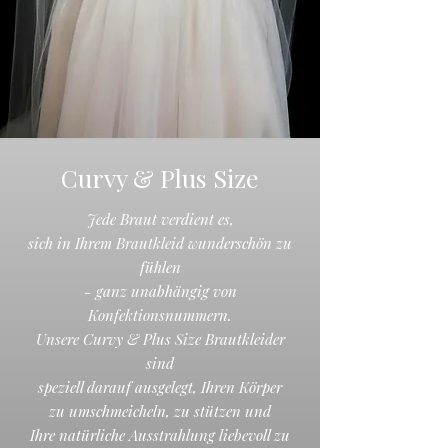
Curvy & Plus Size
Jede Braut verdient es,
sich in Ihrem Brautkleid wunderschön zu
fühlen
- ganz unabhängig von
Konfektionsnummern.
Unsere Curvy & Plus Size Brautkleider
sind
speziell darauf ausgelegt, Ihren Körper
zu umschmeicheln, zu stützen und
Ihre natürliche Ausstrahlung liebevoll zu