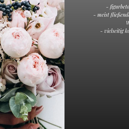
- figurbet
- meist fließen
W
- vielseitig 