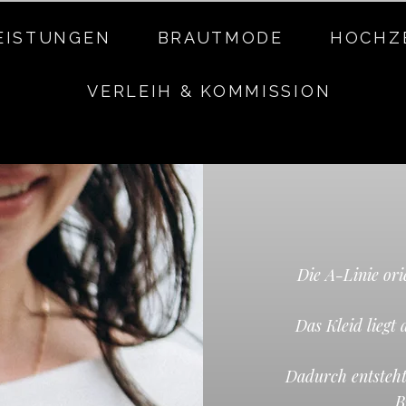
EISTUNGEN
BRAUTMODE
HOCHZ
VERLEIH & KOMMISSION
Die A-Linie ori
Das Kleid liegt
Dadurch entsteht 
B