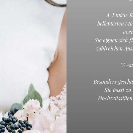
A-Linien-Kl
beliebtesten Mo
even
Sie eignen sich 
zahlreichen Auss
V-Au
Besonders geschät
Sie passt zu
Hochzeitsstilen 