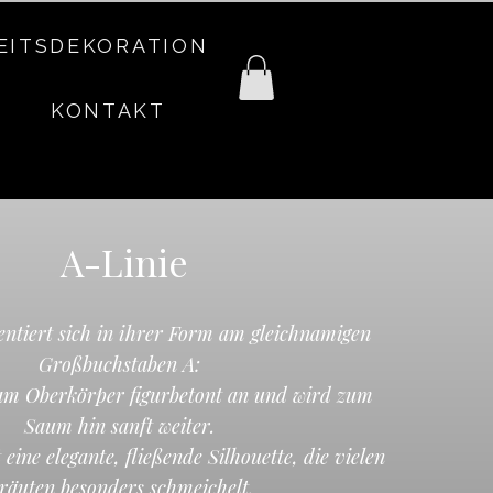
EITSDEKORATION
KONTAKT
A-Linie
entiert sich in ihrer Form am gleichnamigen
Großbuchstaben A:
 am Oberkörper figurbetont an und wird zum
Saum hin sanft weiter.
eine elegante, fließende Silhouette, die vielen
räuten besonders schmeichelt.