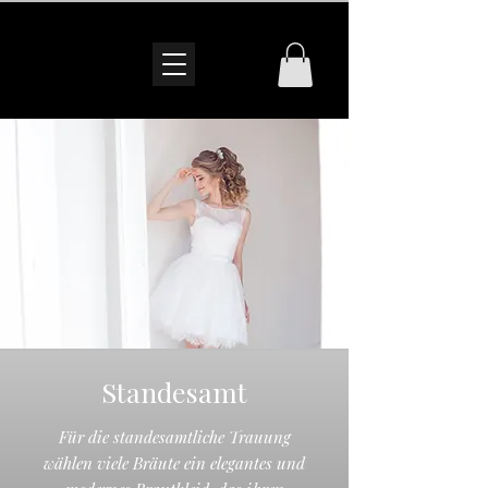
Standesamt
Für die standesamtliche Trauung
wählen viele Bräute ein elegantes und