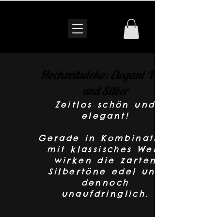
Hochzeitsdeko: Elegant Weiß
und Silber
Zeitlos schön und
elegant!
Gerade in Kombination
mit klassisches Weiß
wirken die zarten
Silbertöne edel und
dennoch
unaufdringlich.