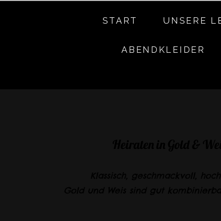
START
UNSERE L
ABENDKLEIDER
Heiraten in Gold & We
Klassisch, geschmackvoll, hoch
Gold und Weis sind gut kombinierb